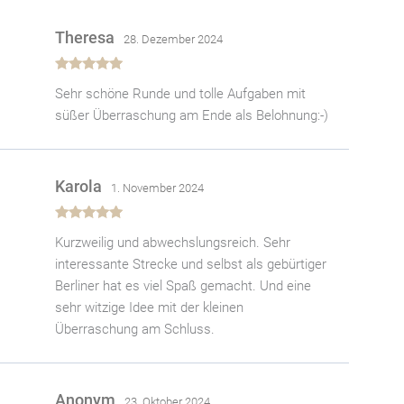
Theresa
28. Dezember 2024
Bewertet
Sehr schöne Runde und tolle Aufgaben mit
mit
5
von 5
süßer Überraschung am Ende als Belohnung:-)
Karola
1. November 2024
Bewertet
Kurzweilig und abwechslungsreich. Sehr
mit
5
von 5
interessante Strecke und selbst als gebürtiger
Berliner hat es viel Spaß gemacht. Und eine
sehr witzige Idee mit der kleinen
Überraschung am Schluss.
Anonym
23. Oktober 2024