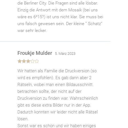
die Berliner City. Die Fragen sind alle lösbar.
Einzig die Antwort mit dem Mosaik (bei uns
wäre es 6*15?) ist uns nicht klar. Sie muss bei
uns falsch gewesen sein. Der kleine ” Schatz”
war sehr lecker.
Froukje Mulder
5. März 2023
Bewertet
Wir hatten als Familie die Druckversion (so
mit
3
von 5
wird es empfohlen). Es gab dann aber 2
Rätseln, wobei man einen Bildausschnitt
betrachten sollte, der nicht auf der
Druckversion zu finden war. Wahrscheinlich
gibt es diese extra Bilder nur in der App.
Dadurch konnten wir leider nicht alle Rätsel
lösen.
Sonst war es schön und wir haben einiges