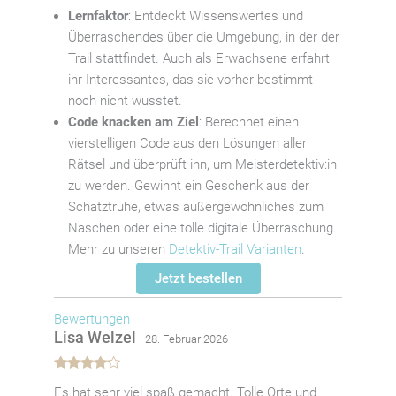
Lernfaktor
: Entdeckt Wissenswertes und
Überraschendes über die Umgebung, in der der
Trail stattfindet. Auch als Erwachsene erfahrt
ihr Interessantes, das sie vorher bestimmt
noch nicht wusstet.
Code knacken am Ziel
: Berechnet einen
vierstelligen Code aus den Lösungen aller
Rätsel und überprüft ihn, um Meisterdetektiv:in
zu werden. Gewinnt ein Geschenk aus der
Schatztruhe, etwas außergewöhnliches zum
Naschen oder eine tolle digitale Überraschung.
Mehr zu unseren
Detektiv-Trail Varianten
.
Jetzt bestellen
Bewertungen
Lisa Welzel
28. Februar 2026
Bewertet
Es hat sehr viel spaß gemacht. Tolle Orte und
mit
4
von