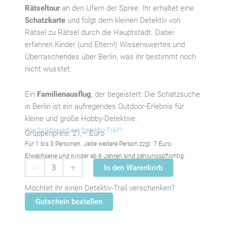
Rätseltour
an den Ufern der Spree. Ihr erhaltet eine
Schatzkarte
und folgt dem kleinen Detektiv von
Rätsel zu Rätsel durch die Hauptstadt. Dabei
erfahren Kinder (und Eltern!) Wissenswertes und
Überraschendes über Berlin, was ihr bestimmt noch
nicht wusstet.
Ein
Familienausflug
, der begeistert: Die Schatzsuche
in Berlin ist ein aufregendes Outdoor-Erlebnis für
kleine und große Hobby-Detektive.
Wie funktioniert ein Detektiv-Trail?
Gruppenpreis: 21,– Euro
Für 1 bis 3 Personen. Jede weitere Person zzgl. 7 Euro.
Erwachsene und Kinder ab 6 Jahren sind zahlungspflichtig.
Detektiv-
-
+
In den Warenkorb
Trail
Möchtet ihr einen Detektiv-Trail verschenken?
Berlin:
Entlang
Gutschein bestellen
der
Spree