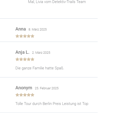
Mal, Livia vom Detektiv-Trails Team
Anna
8. März 2025
Bewertet
mit
5
von 5
Anja L.
2. März 2025
Bewertet
Die ganze Familie hatte Spaß.
mit
5
von 5
Anonym
25. Februar 2025
Bewertet
Tolle Tour durch Berlin Preis Leistung ist Top
mit
5
von 5