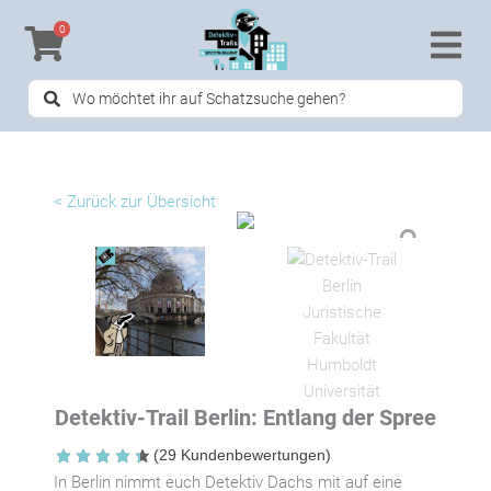
Zum
0
Inhalt
springen
Search
...
< Zurück zur Übersicht
Detektiv-Trail Berlin: Entlang der Spree
(
29
Kundenbewertungen)
In Berlin nimmt euch Detektiv Dachs mit auf eine