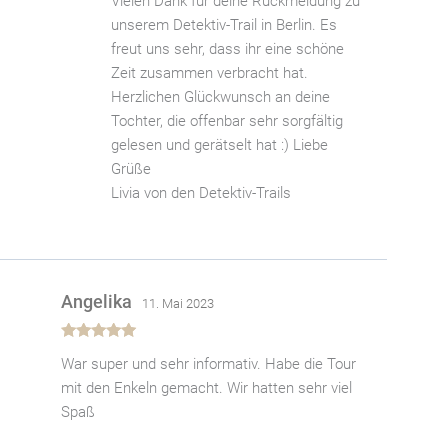
Vielen Dank für deine Rückmeldung zu
unserem Detektiv-Trail in Berlin. Es
freut uns sehr, dass ihr eine schöne
Zeit zusammen verbracht hat.
Herzlichen Glückwunsch an deine
Tochter, die offenbar sehr sorgfältig
gelesen und gerätselt hat :) Liebe
Grüße
Livia von den Detektiv-Trails
Angelika
11. Mai 2023
Bewertet
War super und sehr informativ. Habe die Tour
mit
5
von 5
mit den Enkeln gemacht. Wir hatten sehr viel
Spaß