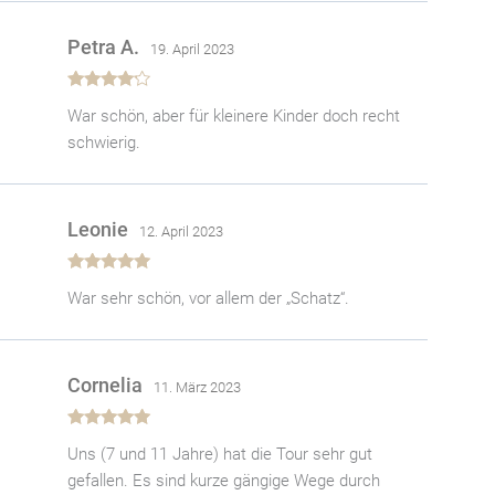
Petra A.
19. April 2023
Bewertet
War schön, aber für kleinere Kinder doch recht
mit
4
von
5
schwierig.
Leonie
12. April 2023
Bewertet
War sehr schön, vor allem der „Schatz“.
mit
5
von 5
Cornelia
11. März 2023
Bewertet
Uns (7 und 11 Jahre) hat die Tour sehr gut
mit
5
von 5
gefallen. Es sind kurze gängige Wege durch