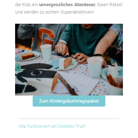
die Kids ein
unvergessliches Abenteuer
, lösen Rätsel
und werden zu echten Superdetektiven!
Zum Kindergeburtstagspaket
Wie funktioniert ein Detektiv-Trail?