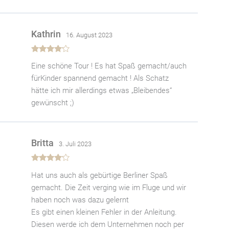
Kathrin
16. August 2023
Bewertet
Eine schöne Tour ! Es hat Spaß gemacht/auch
mit
4
von
5
fürKinder spannend gemacht ! Als Schatz
hätte ich mir allerdings etwas „Bleibendes“
gewünscht ;)
Britta
3. Juli 2023
Bewertet
Hat uns auch als gebürtige Berliner Spaß
mit
4
von
5
gemacht. Die Zeit verging wie im Fluge und wir
haben noch was dazu gelernt
Es gibt einen kleinen Fehler in der Anleitung.
Diesen werde ich dem Unternehmen noch per