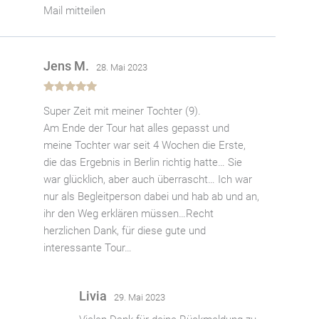
Mail mitteilen
Jens M.
28. Mai 2023
Bewertet
Super Zeit mit meiner Tochter (9).
mit
5
von 5
Am Ende der Tour hat alles gepasst und
meine Tochter war seit 4 Wochen die Erste,
die das Ergebnis in Berlin richtig hatte… Sie
war glücklich, aber auch überrascht… Ich war
nur als Begleitperson dabei und hab ab und an,
ihr den Weg erklären müssen…Recht
herzlichen Dank, für diese gute und
interessante Tour…
Livia
29. Mai 2023