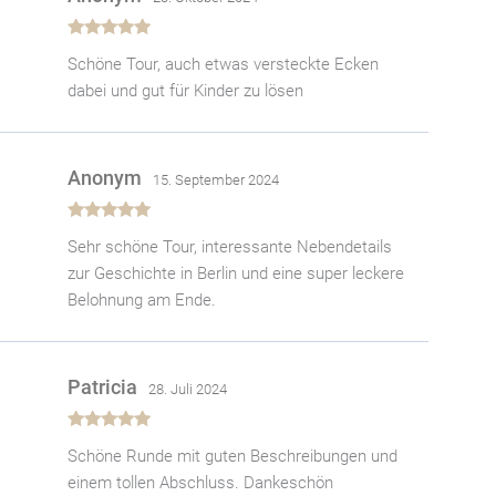
Bewertet
Schöne Tour, auch etwas versteckte Ecken
mit
5
von 5
dabei und gut für Kinder zu lösen
Anonym
15. September 2024
Bewertet
Sehr schöne Tour, interessante Nebendetails
mit
5
von 5
zur Geschichte in Berlin und eine super leckere
Belohnung am Ende.
Patricia
28. Juli 2024
Bewertet
Schöne Runde mit guten Beschreibungen und
mit
5
von 5
einem tollen Abschluss. Dankeschön