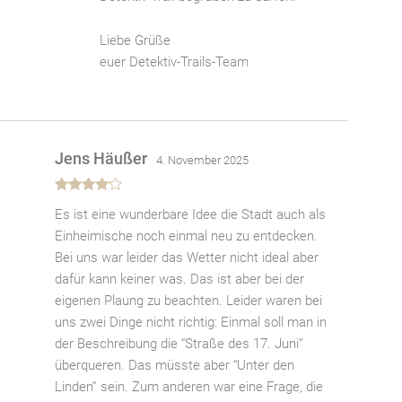
Liebe Grüße
euer Detektiv-Trails-Team
Jens Häußer
4. November 2025
Bewertet
Es ist eine wunderbare Idee die Stadt auch als
mit
4
von
5
Einheimische noch einmal neu zu entdecken.
Bei uns war leider das Wetter nicht ideal aber
dafür kann keiner was. Das ist aber bei der
eigenen Plaung zu beachten. Leider waren bei
uns zwei Dinge nicht richtig: Einmal soll man in
der Beschreibung die “Straße des 17. Juni”
überqueren. Das müsste aber “Unter den
Linden” sein. Zum anderen war eine Frage, die