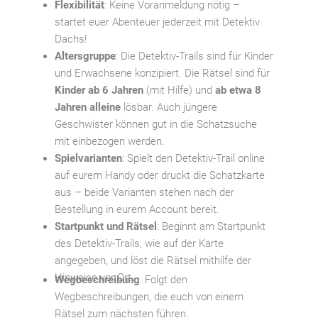
Flexibilität
: Keine Voranmeldung nötig –
startet euer Abenteuer jederzeit mit Detektiv
Dachs!
Altersgruppe
:
Die Detektiv-Trails sind für Kinder
und Erwachsene konzipiert.
Die Rätsel sind für
Kinder
ab
6
Jahren
(mit Hilfe) und
ab
etwa
8
Jahren
allein
e
lösbar.
A
uch jüngere
Geschwister können
gut in die Schatzsuche
mit einbezogen werden
.
Spielvarianten
: Spielt den Detektiv-Trail online
auf eurem Handy oder druckt die Schatzkarte
aus – beide Varianten stehen nach der
Bestellung in eurem Account bereit.
Startpunkt und Rätsel
: Beginnt am Startpunkt
des Detektiv-Trails, wie auf der Karte
angegeben, und löst die Rätsel mithilfe der
Hinweise vor Ort.
Wegbeschreibung
: Folgt den
Wegbeschreibungen, die euch von einem
Rätsel zum nächsten führen.