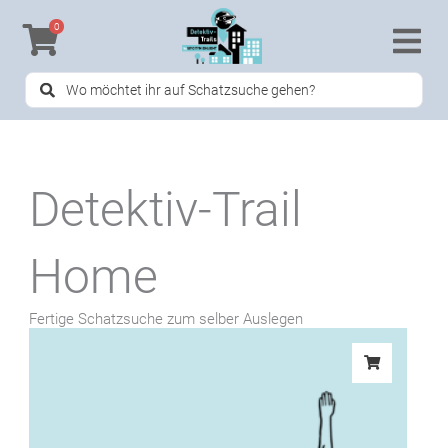
Zum
0
Inhalt
springen
Search
...
Detektiv-Trail
Home
Fertige Schatzsuche zum selber Auslegen