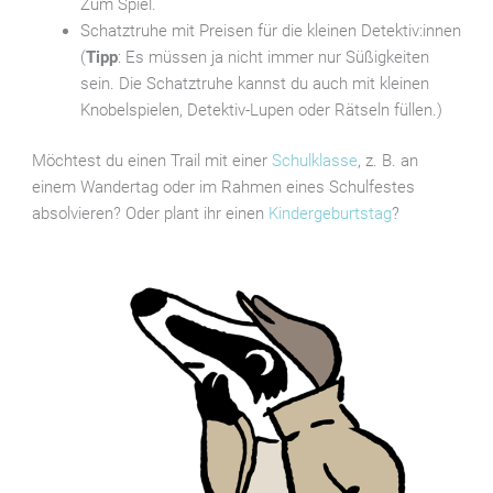
Zum Spiel.
Schatztruhe mit Preisen für die kleinen Detektiv:innen
(
Tipp
: Es müssen ja nicht immer nur Süßigkeiten
sein. Die Schatztruhe kannst du auch mit kleinen
Knobelspielen, Detektiv-Lupen oder Rätseln füllen.)
Möchtest du einen Trail mit einer
Schulklasse
, z. B. an
einem Wandertag oder im Rahmen eines Schulfestes
absolvieren? Oder plant ihr einen
Kindergeburtstag
?