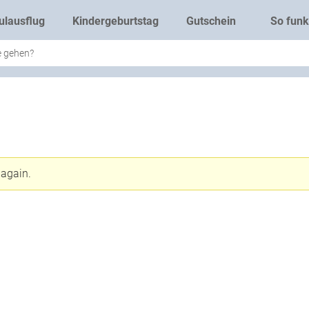
ulausflug
Kindergeburtstag
Gutschein
So funkt
 again.