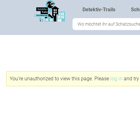
Zum
Detektiv-Trails
Sch
Inhalt
springen
Search
...
You're unauthorized to view this page. Please
log in
and try