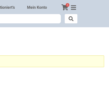
0
ioniert’s
Mein Konto