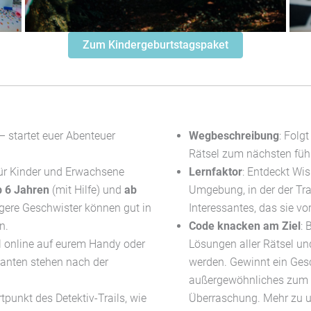
Zum Kindergeburtstagspaket
– startet euer Abenteuer
Wegbeschreibung
: Folg
Rätsel zum nächsten füh
 für Kinder und Erwachsene
Lernfaktor
: Entdeckt Wi
b
6
Jahren
(mit Hilfe) und
ab
Umgebung, in der der Trai
ngere Geschwister können
gut in
Interessantes, das sie v
en
.
Code knacken am Ziel
: 
ail online auf eurem Handy oder
Lösungen aller Rätsel und
ianten stehen nach der
werden. Gewinnt ein Ges
außergewöhnliches zum Na
tpunkt des Detektiv-Trails, wie
Überraschung. Mehr zu 