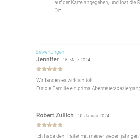
auf der Karte angegeben, und löst die R
Ort.
Bewertungen
Jennifer
15. März 2024
Bewertet mit
Wir fanden es wirklich toll.
5
von 5
Für die Familie ein prima Abenteuerspaziergan
Robert Züllich
10. Januar 2024
Bewertet mit
Ich habe den Trailer mit meiner sieben jährige
5
von 5