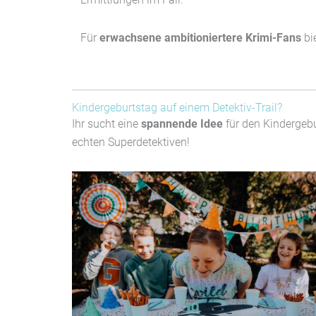
Für
erwachsene
ambitioniertere Krimi-Fans
bi
Kindergeburtstag auf einem Detektiv-Trail?
Ihr sucht eine
spannende Idee
für den Kindergebu
echten Superdetektiven!