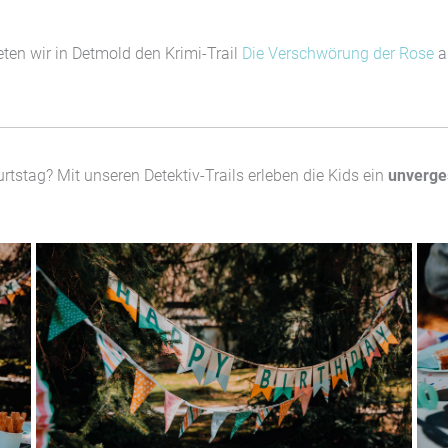
eten wir in Detmold den Krimi-Trail
Die Verschwörung der Rose
a
rtstag? Mit unseren Detektiv-Trails erleben die Kids ein
unverge