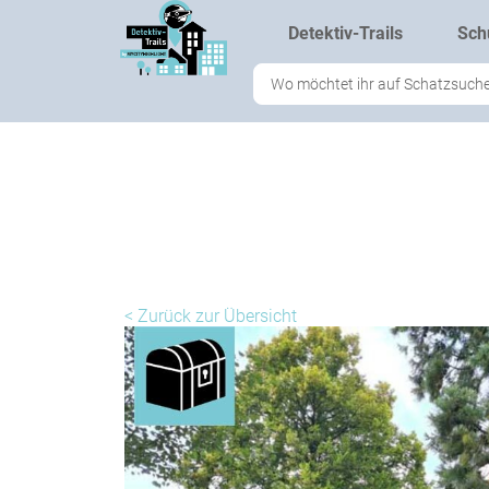
Zum
Detektiv-Trails
Sch
Inhalt
springen
Search
...
< Zurück zur Übersicht