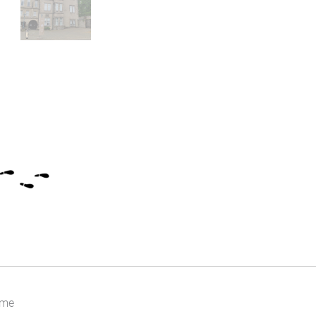
Menge
ume