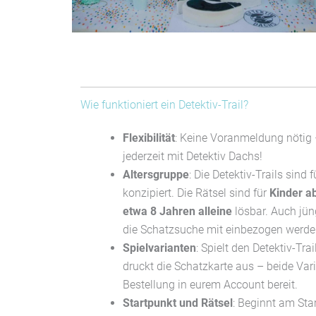
Wie funktioniert ein Detektiv-Trail?
Flexibilität
: Keine Voranmeldung nötig 
jederzeit mit Detektiv Dachs!
Altersgruppe
:
Die Detektiv-Trails sind
konzipiert.
Die Rätsel sind für
Kinder
a
etwa
8
Jahren
allein
e
lösbar.
A
uch jü
die Schatzsuche mit einbezogen werd
Spielvarianten
: Spielt den Detektiv-Tr
druckt die Schatzkarte aus – beide Var
Bestellung in eurem Account bereit.
Startpunkt und Rätsel
: Beginnt am Star