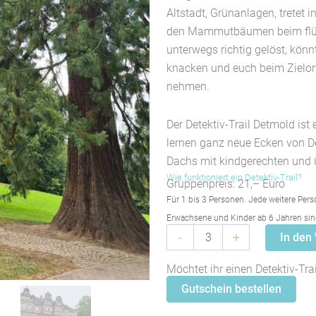
Altstadt, Grünanlagen, tretet
den Mammutbäumen beim flüst
unterwegs richtig gelöst, kön
knacken und euch beim Zielor
nehmen.
Der Detektiv-Trail Detmold is
lernen ganz neue Ecken von D
Dachs mit kindgerechten und ü
Wie funktioniert ein Detektiv-Trail?
Gruppenpreis: 21,– Euro
Für 1 bis 3 Personen. Jede weitere Pers
Erwachsene und Kinder ab 6 Jahren sind
Detektiv-
-
+
In den
Trail
Detmold:
Möchtet ihr einen Detektiv-Tra
Flüsternde
Gutschein bestellen
Mammutbäume