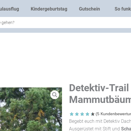
ulausflug
Kindergeburtstag
Gutschein
So funkt
Detektiv-Trai
Mammutbäu
(
5
Kundenbewertu
Begebt euch mit Detektiv Dac
Ausgerüstet mit Stift und
Scha