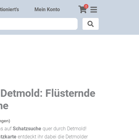
0
ioniert’s
Mein Konto
l Detmold: Flüsternde
me
ngen)
hs auf
Schatzsuche
quer durch Detmold!
tzkarte
entdeckt ihr dabei die Detmolder