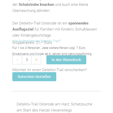
der
Schatztruhe knacken
und euch eine kleine
Überraschung abholen.
Der Detektiv-Trail Osterode ist ein
spannendes
Ausflugsziel
für Familien mit Kindern, Schulklassen
oder Kindergeburtstage.
Wie funktioniert ein Detektiv-Trail?
Gruppenpreis: 21,– Euro
Für 1 bis 3 Personen. Jede weitere Person zzgl. 7 Euro.
Erwachsene und Kinder ab 6 Jahren sind zahlungspflichtig.
Detektiv-
-
+
In den Warenkorb
Trail
Möchtet ihr einen Detektiv-Trail verschenken?
Osterode
am
Gutschein bestellen
Harz:
Am
Start
des
Detektiv-Trail Osterode am Harz: Schatzsuche
Harzer
am Start des Harzer Hexenstiegs
Hexenstiegs