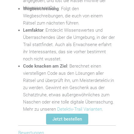
angegeben, und löst die Rätsel mithilfe der
Hinweise vor Ort.
Wegbeschreibung
: Folgt den
Wegbeschreibungen, die euch von einem
Rätsel zum nächsten führen.
Lernfaktor
: Entdeckt Wissenswertes und
Überraschendes über die Umgebung, in der der
Trail stattfindet. Auch als Erwachsene erfahrt
ihr Interessantes, das sie vorher bestimmt
noch nicht wusstet.
Code knacken am Ziel
: Berechnet einen
vierstelligen Code aus den Lösungen aller
Rätsel und überprüft ihn, um Meisterdetektiv:in
zu werden. Gewinnt ein Geschenk aus der
Schatztruhe, etwas außergewöhnliches zum
Naschen oder eine tolle digitale Überraschung.
Mehr zu unseren
Detektiv-Trail Varianten
.
Jetzt bestellen
Bewertungen