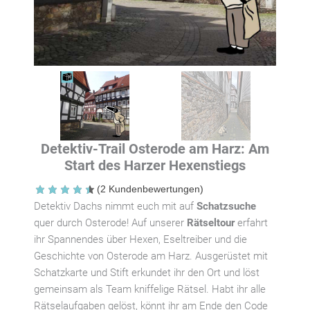
Detektiv-Trail Osterode am Harz: Am
Start des Harzer Hexenstiegs
(
2
Kundenbewertungen)
Detektiv Dachs nimmt euch mit auf
Schatzsuche
quer durch Osterode! Auf unserer
Rätseltour
erfahrt
ihr Spannendes über Hexen, Eseltreiber und die
Geschichte von Osterode am Harz. Ausgerüstet mit
Schatzkarte und Stift erkundet ihr den Ort und löst
gemeinsam als Team kniffelige Rätsel. Habt ihr alle
Rätselaufgaben gelöst, könnt ihr am Ende den Code