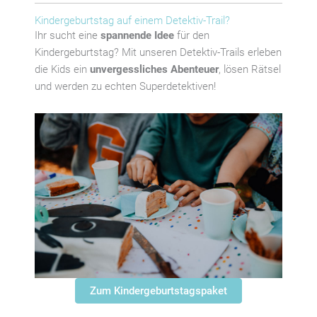
Kindergeburtstag auf einem Detektiv-Trail?
Ihr sucht eine
spannende Idee
für den
Kindergeburtstag? Mit unseren Detektiv-Trails erleben
die Kids ein
unvergessliches Abenteuer
, lösen Rätsel
und werden zu echten Superdetektiven!
Zum Kindergeburtstagspaket