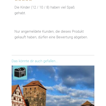
Bewertet
Die Kinder (12 / 10 / 8) haben viel Spaß
mit
5
von 5
gehabt.
Nur angemeldete Kunden, die dieses Produkt
gekauft haben, dürfen eine Bewertung abgeben.
Das könnte dir auch gefallen…