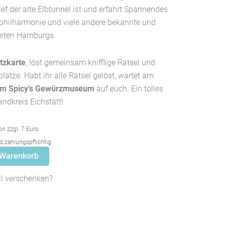
ef der alte Elbtunnel ist und erfahrt Spannendes
lbphilharmonie und viele andere bekannte und
eiten Hamburgs.
tzkarte
, löst gemeinsam knifflige Rätsel und
lätze. Habt ihr alle Rätsel gelöst, wartet am
 im Spicy’s Gewürzmuseum
auf euch. Ein tolles
andkreis Eichstätt!
on zzgl. 7 Euro.
 zahlungspflichtig.
 Warenkorb
il verschenken?