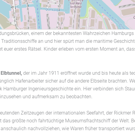
ungsbrücken, einem der bekanntesten Wahrzeichen Hamburgs un
en Traditionsschiffe an und hier spürt man die maritime Geschic
t euer erstes Rätsel. Kinder erleben vom ersten Moment an, dass
 Elbtunnel,
der im Jahr 1911 eröffnet wurde und bis heute als te
ünglich Hafenarbeiter sicher auf die andere Elbseite brachten. W
tück Hamburger Ingenieursgeschichte ein. Hier verbinden sich Sta
u hinzusehen und aufmerksam zu beobachten.
deutenden Zeitzeugen der internationalen Seefahrt, der Rickme
t das größte noch fahrtüchtige Museumsfrachtschiff der Welt. B
 anschaulich nachvollziehen, wie Waren früher transportiert wu