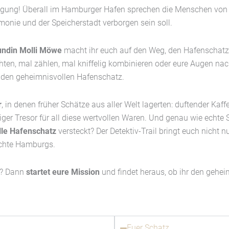
fregung! Überall im Hamburger Hafen sprechen die Menschen vo
onie und der Speicherstadt verborgen sein soll.
undin Molli Möwe
macht ihr euch auf den Weg, den Hafenschatz z
ten, mal zählen, mal kniffelig kombinieren oder eure Augen nac
n den geheimnisvollen Hafenschatz.
r
, in denen früher Schätze aus aller Welt lagerten: duftender Kaf
esiger Tresor für all diese wertvollen Waren. Und genau wie echt
lle Hafenschatz
versteckt? Der Detektiv-Trail bringt euch nicht 
ichte Hamburgs.
ve? Dann
startet eure Mission
und findet heraus, ob ihr den gehe
Euer Schatz