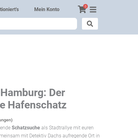
0
ioniert’s
Mein Konto
l Hamburg: Der
le Hafenschatz
ungen)
nende
Schatzsuche
als Stadtrallye mit euren
emeinsam mit Detektiv Dachs aufregende Ort in