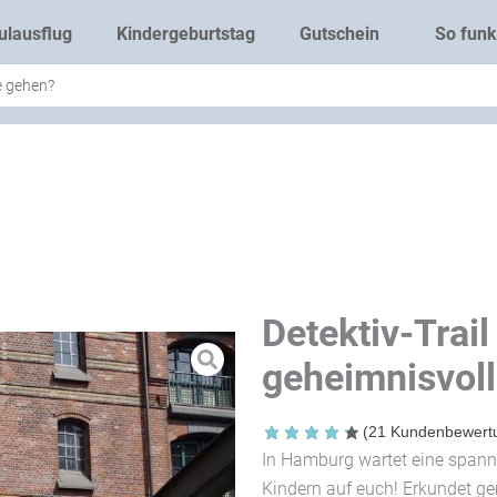
ulausflug
Kindergeburtstag
Gutschein
So funkt
Detektiv-Trai
geheimnisvol
(
21
Kundenbewert
In Hamburg wartet eine span
Kindern auf euch! Erkundet g